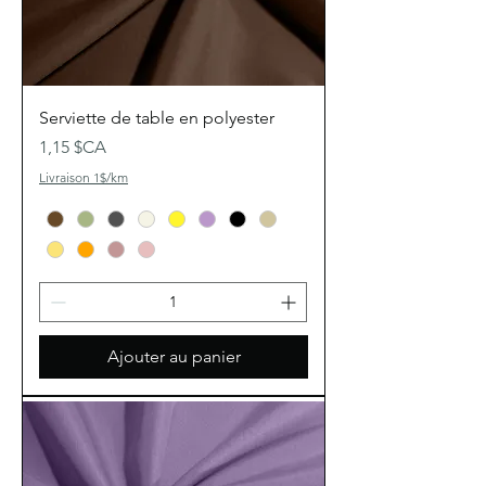
Serviette de table en polyester
Prix
1,15 $CA
Livraison 1$/km
Ajouter au panier