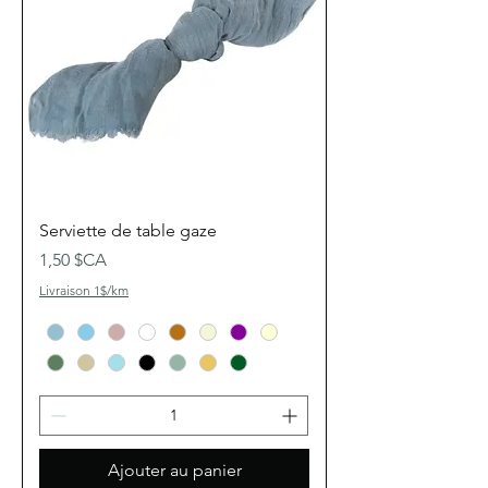
Serviette de table gaze
Prix
1,50 $CA
Livraison 1$/km
Ajouter au panier