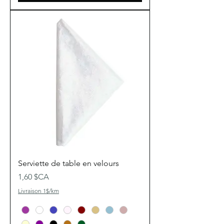
Serviette de table en velours
Prix
1,60 $CA
Livraison 1$/km