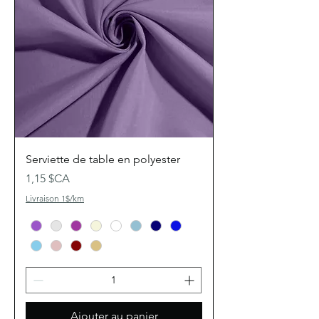
Serviette de table en polyester
Prix
1,15 $CA
Livraison 1$/km
Ajouter au panier