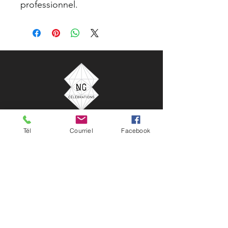
professionnel.
NG Célébrations
Tél
Courriel
Facebook
33 rue Saint-Charles Borromée Nord
Joliette, Québec, Canada
450 752-0124
location@ngcelebrations.com
NG Célébrations est votre partenaire idéal pour
la location de décors, ballons et accessoires pour
tous vos événements. Que ce soit pour un