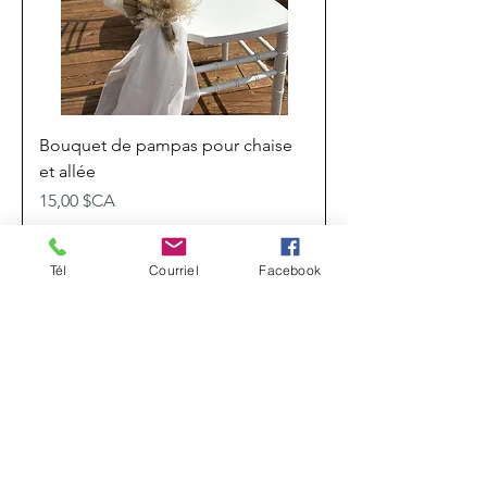
Bouquet de pampas pour chaise
et allée
Prix
15,00 $CA
Livraison 1$/km
Tél
Courriel
Facebook
Ajouter au panier
Nouveauté