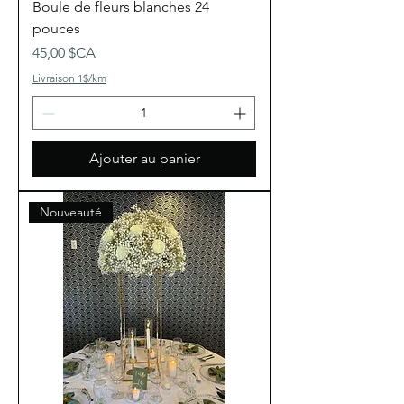
Boule de fleurs blanches 24
pouces
Prix
45,00 $CA
Livraison 1$/km
Ajouter au panier
Nouveauté