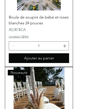
Boule de soupirs de bébé et roses
blanches 24 pouces
Prix
45,00 $CA
Livraison 1$/km
Ajouter au panier
Nouveauté