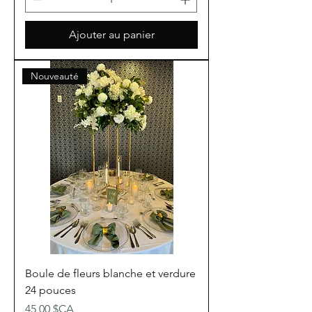
Ajouter au panier
Nouveauté
Boule de fleurs blanche et verdure
24 pouces
Prix
45,00 $CA