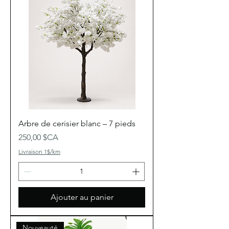
Arbre de cerisier blanc – 7 pieds
Prix
250,00 $CA
Livraison 1$/km
Ajouter au panier
Nouveauté