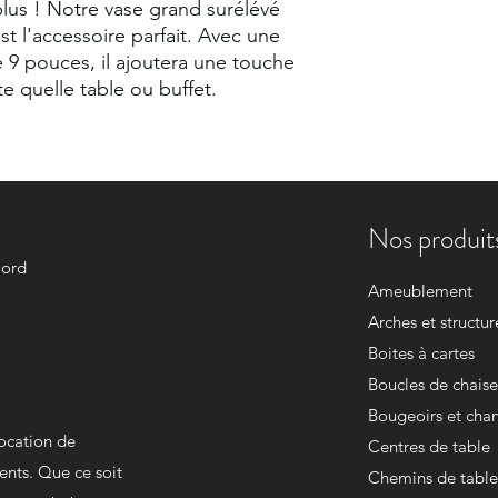
us ! Notre vase grand surélévé
t l'accessoire parfait. Avec une
 9 pouces, il ajoutera une touche
e quelle table ou buffet.
Nos produits
Nord
Ameublement
Arches et structur
Boites à cartes
Boucles de chaise
Bougeoirs et chan
location de
Centres de table
ents. Que ce soit
Chemins de table