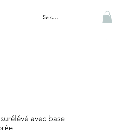
Se connecter
tiques
Réalisations
Blogue
surélévé avec base
orée