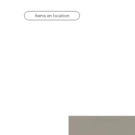
Items en location
Items en location
FAQ