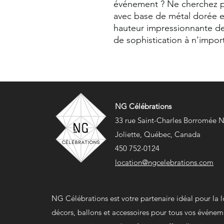
événement ? Ne cherchez pl
avec base de métal dorée es
hauteur impressionnante de
de sophistication à n'import
NG Célébrations
33 rue Saint-Charles Borromée 
Joliette, Québec, Canada
450 752-0124
location@ngcelebrations.com
NG Célébrations est votre partenaire idéal pour la 
décors, ballons et accessoires pour tous vos événem