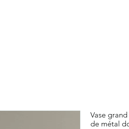
NG CÉLÉBRATIONS
Services
Fleuriste
Ballons
Décors théma
Contact
Vase grand 
de métal d