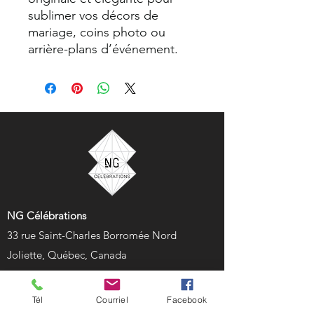
sublimer vos décors de
mariage, coins photo ou
arrière-plans d’événement.
NG Célébrations
33 rue Saint-Charles Borromée Nord
Joliette, Québec, Canada
450 752-0124
location@ngcelebrations.com
Tél
Courriel
Facebook