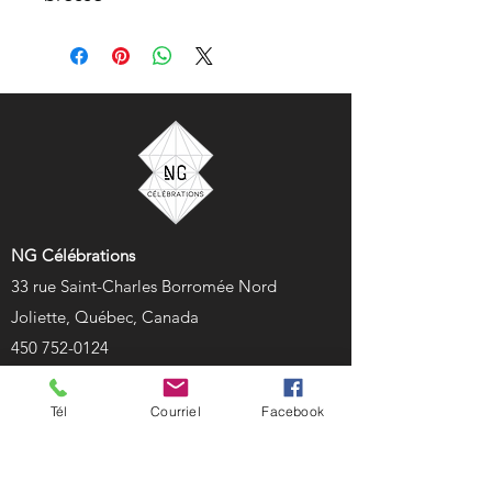
NG Célébrations
33 rue Saint-Charles Borromée Nord
Joliette, Québec, Canada
450 752-0124
location@ngcelebrations.com
Tél
Courriel
Facebook
NG Célébrations est votre partenaire idéal pour
la location de décors, ballons et accessoires pour
tous vos événements. Que ce soit pour un