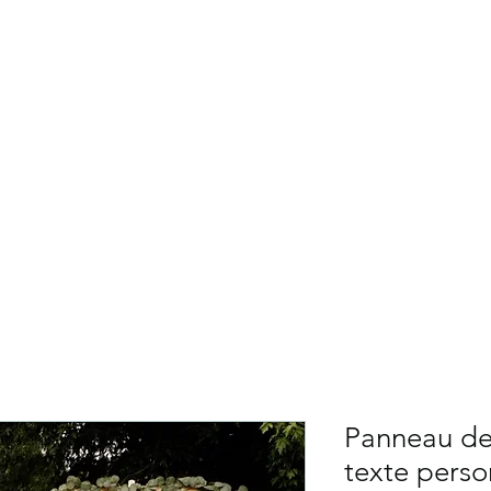
NG CÉLÉBRATIONS
Services
Fleuriste
Ballons
Décors théma
Contact
Panneau de 
texte perso