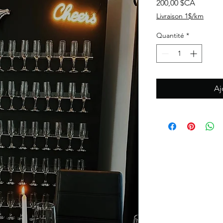
Prix
200,00 $CA
Livraison 1$/km
Quantité
*
Aj