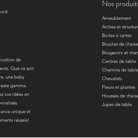
Nos produits
Nord
Ameublement
Arches et structur
Boites à cartes
Boucles de chaise
Bougeoirs et chan
location de
Centres de table
ents. Que ce soit
Chemins de table
re, une baby
Chevalets
e vaste gamme
Fleurs et plantes
ez vos idées en
Housses de chais
onnalisés.
Jupes de table
iance unique et
ments réussis!