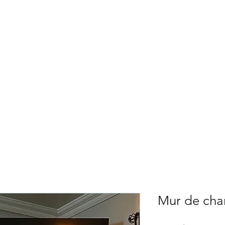
NG CÉLÉBRATIONS
Services
Fleuriste
Ballons
Décors théma
Contact
Mur de ch