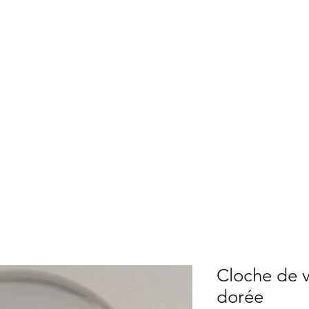
NG CÉLÉBRATIONS
Services
Fleuriste
Ballons
Décors théma
Contact
Cloche de v
dorée