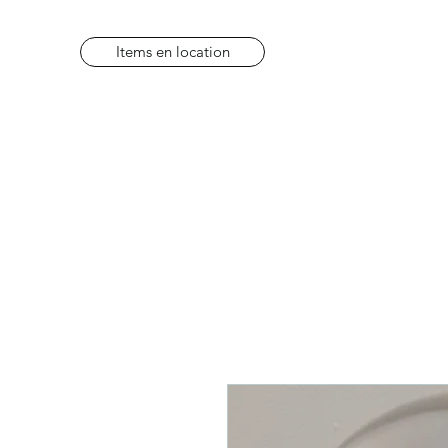
Items en location
Items en location
FAQ