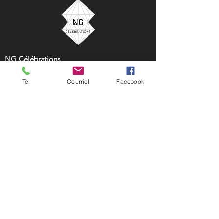
NG Célébrations
33 rue Saint-Charles Borromée Nord
Tél
Courriel
Facebook
Joliette, Québec, Canada
450 752-0124
location@ngcelebrations.com
NG Célébrations est votre partenaire idéal pour
la location de décors, ballons et accessoires pour
tous vos événements. Que ce soit pour un
mariage, un baptême, une fête d'anniversaire,
une baby shower ou une soirée corporative, nous
offrons une vaste gamme d'articles pour
sublimer vos célébrations. Transformez vos idées
en réalité avec nos décors élégants et nos