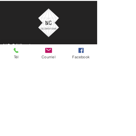
NG Célébrations
33 rue Saint-Charles Borromée Nord
Tél
Courriel
Facebook
Joliette, Québec, Canada
450 752-0124
location@ngcelebrations.com
NG Célébrations est votre partenaire idéal pour
la location de décors, ballons et accessoires pour
tous vos événements. Que ce soit pour un
mariage, un baptême, une fête d'anniversaire,
une baby shower ou une soirée corporative, nous
offrons une vaste gamme d'articles pour
sublimer vos célébrations. Transformez vos idées