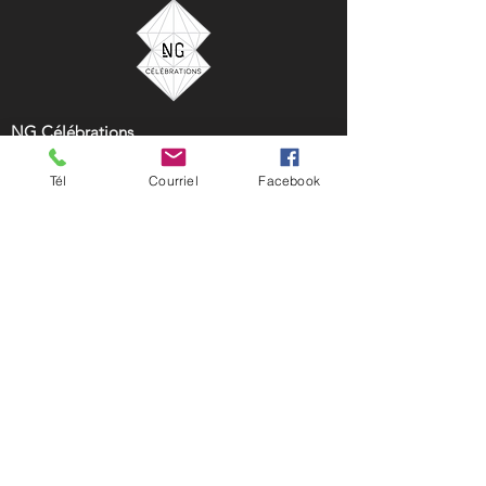
NG Célébrations
33 rue Saint-Charles Borromée Nord
Tél
Courriel
Facebook
Joliette, Québec, Canada
450 752-0124
location@ngcelebrations.com
NG Célébrations est votre partenaire idéal pour
la location de décors, ballons et accessoires pour
tous vos événements. Que ce soit pour un
mariage, un baptême, une fête d'anniversaire,
une baby shower ou une soirée corporative, nous
offrons une vaste gamme d'articles pour
sublimer vos célébrations. Transformez vos idées
en réalité avec nos décors élégants et nos