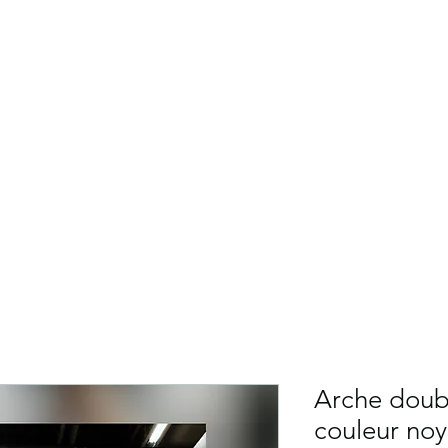
NG CÉLÉBRATIONS
Services
Fleuriste
Ballons
Décors théma
Contact
Arche doubl
couleur noy