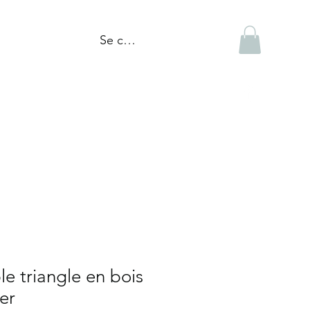
Se connecter
tiques
Réalisations
Blogue
e triangle en bois
er