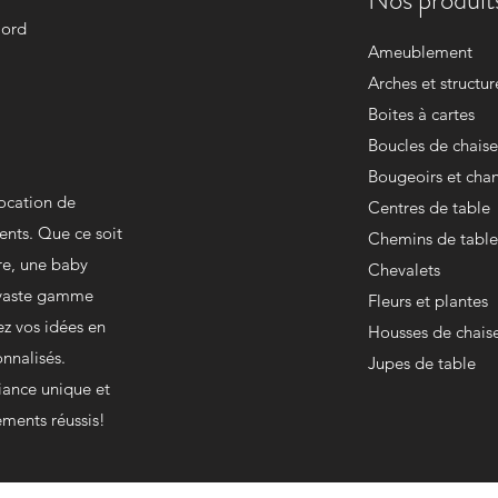
Nord
Ameublement
Arches et structur
Boites à cartes
Boucles de chaise
Bougeoirs et chan
location de
Centres de table
ents. Que ce soit
Chemins de table
re, une baby
Chevalets
e vaste gamme
Fleurs et plantes
ez vos idées en
Housses de chais
onnalisés.
Jupes de table
iance unique et
ments réussis!