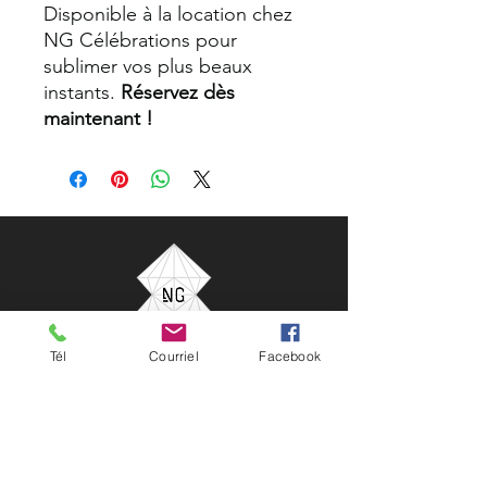
Disponible à la location chez
NG Célébrations pour
sublimer vos plus beaux
instants.
Réservez dès
maintenant !
Tél
Courriel
Facebook
NG Célébrations
33 rue Saint-Charles Borromée Nord
Joliette, Québec, Canada
450 752-0124